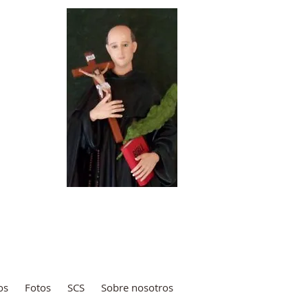
izi
Paz
os
Fotos
SCS
Sobre nosotros