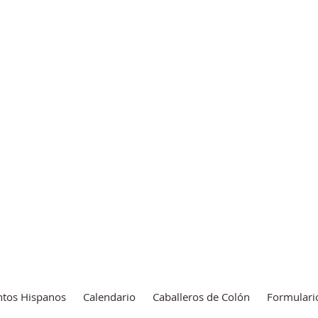
ólica de San Felipe Ben
y
Nuestra Señora de la 
ntos Hispanos
Calendario
Caballeros de Colón
Formulari