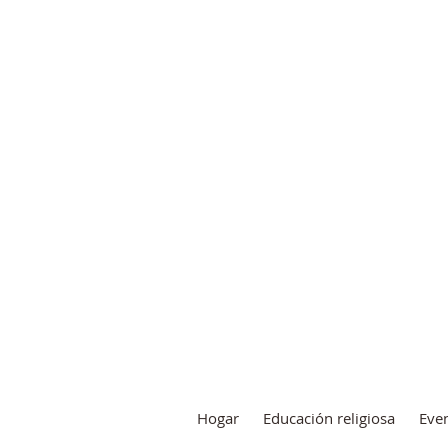
Iglesia cat
Misión de 
Hogar
Educación religiosa
Eve